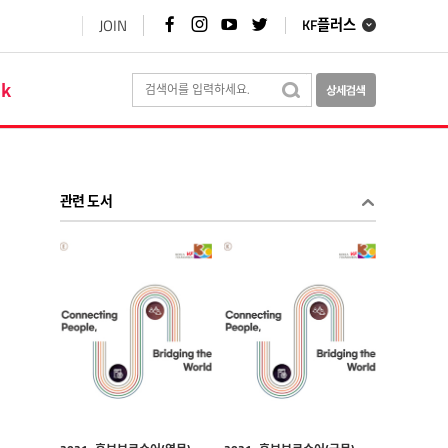
페
인
유
트
JOIN
KF플러스
이
스
튜
위
스
타
브
터
북
그
바
바
바
램
로
로
ok
로
바
가
가
가
로
기
기
기
가
기
관련 도서