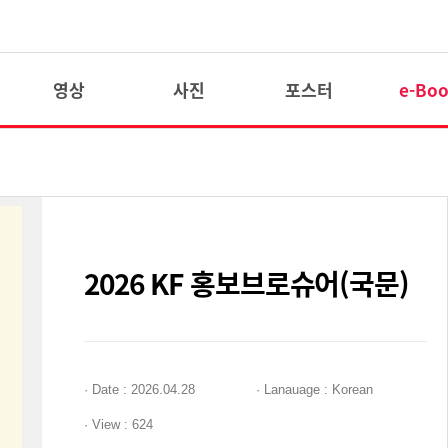
영상
사진
포스터
e-Bo
2026 KF 홍보브로슈어(국문)
·
Date
: 2026.04.28
·
Lanauage
: Korean
·
View
: 624