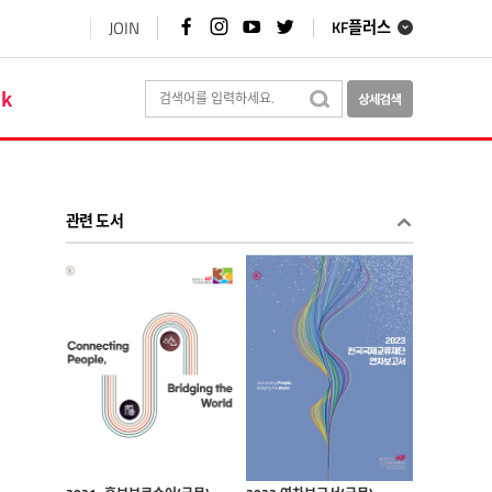
페
인
유
트
JOIN
KF플러스
이
스
튜
위
스
타
브
터
북
그
바
바
바
램
로
로
ok
로
바
가
가
가
로
기
기
기
가
기
관련 도서