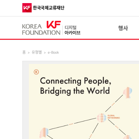
한국국제교류재단
행사
홈
>
유형별
>
e-Book