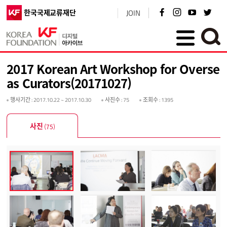
페
인
유
트
한국국제교류재단
JOIN
이
스
튜
위
스
타
브
터
북
그
바
바
KF플러스
바
램
로
로
로
바
가
가
가
로
기
기
2017 Korean Art Workshop for Overse
기
가
기
as Curators(20171027)
행사기간
: 2017.10.22 ~ 2017.10.30
사진수
: 75
조회수
: 1395
사진
(75)