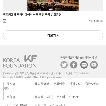
튀르키예와 루마니아에서 한국 퓨전 국악 순회공연
3
2023.10.26
더보기 +
한국국제교류재단 소셜미디어 채널
(06750) 서울시 서초구 남부순환로 2558 외교센터 10층 대표전화 : 02)2046-3463
Copyright© 2016 한국국제교류재단 All Rights Reserved.
행사별
해외한국학
문화예술
인적교류
출판&영상
기타
유형별
동영상
사진
포스터
e-Book
한국국제교류재단
기관소개
저작권 정책