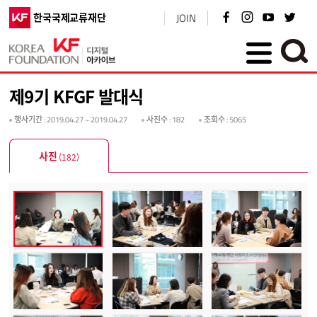
페
인
유
트
한국국제교류재단
JOIN
이
스
튜
위
스
타
브
터
북
그
바
바
KF플러스
바
램
로
로
로
바
가
가
가
로
기
기
제9기 KFGF 발대식
기
가
기
행사기간
: 2019.04.27 ~ 2019.04.27
사진수
: 182
조회수
: 5065
사진
(182)