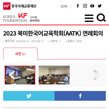
페
인
유
트
한국국제교류재단
JOIN
이
스
튜
위
스
타
브
터
북
그
바
바
KF플러스
바
램
로
로
로
바
가
가
가
로
기
기
2023 북미한국어교육학회(AATK) 연례회의
기
가
기
행사기간
: 2023.06.15 ~ 2023.06.17
사진수
: 2
조회수
: 2059
사진
(2)