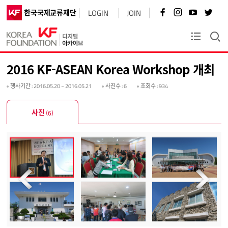
페
인
유
트
한국국제교류재단
LOGIN
JOIN
이
스
튜
위
스
타
브
터
북
그
바
바
KF플러스
바
램
로
로
로
바
가
가
가
로
기
기
2016 KF-ASEAN Korea Workshop 개최
기
가
기
행사기간
: 2016.05.20 ~ 2016.05.21
사진수
: 6
조회수
: 934
사진
(6)