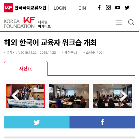
페
인
유
트
한국국제교류재단
LOGIN
JOIN
이
스
튜
위
스
타
브
터
북
그
바
바
KF플러스
바
램
로
로
로
바
가
가
가
로
기
기
해외 한국어 교육자 워크숍 개최
기
가
기
행사기간
: 2019.11.22 ~ 2019.11.23
사진수
: 3
조회수
: 4004
사진
(3)