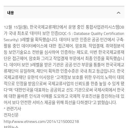
내용
12월 15일(월), 한국국제교류재단에서 운영 중인 통합사업관리시스템DB
가 국내 최초로 ‘데이터 보안 인증(DQC-S : Database Quality Certification
Security) 3레벨’을 획득했습니다. 데이터 보안 인증은 공공·민간에서 구축·
활용 중인 데이터베이스에 대한 접근제어, 암호화, 작업결재, 취약점분석
등 보안기술요소 전반을 심사하여 인증하는 제도로, 이번 한국국제교류재
단은 접근제어, 암호화 그리고 작업결재 부문에서 최종 인증을 획득했습니
다. 데이터 보안 3레벨을 받은 기관은 공공·민간 부문을 통틀어 한국국제교
류재단이 유일하며, 재단이 획득한 인증수준은 국내 최고 등급입니다. 한국
국제교류재단 유현석 이사장은 “고객정보 보호를 위한 우리의 노력이 대외
적으로 인정을 받음으로써 국제교류사업의 신뢰도를 한층 높일 수 있게 됐
다”며 “대한민국을 대표하는 공공외교 선도 기관으로써 국제사회에서 한국
에 대한 올바른 인식과 이해를 도모하고 국제적 우호친선을 증진하는데 있
어서 보다 안전한 서비스 제공을 위해 최선을 다하겠다”고 밝혔습니다.
* 관련기사
전자신문
http://www.etnews.com/20141215000218
보안뉴스