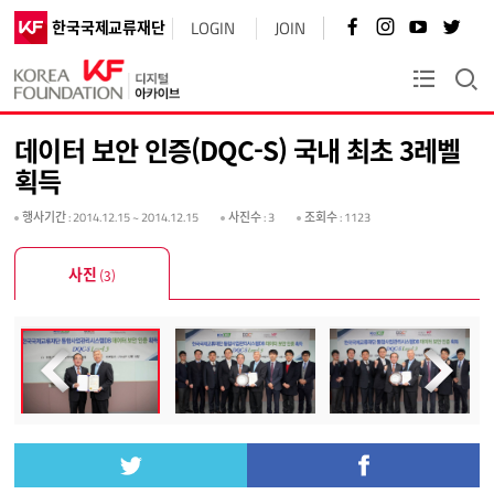
페
인
유
트
한국국제교류재단
LOGIN
JOIN
이
스
튜
위
스
타
브
터
북
그
바
바
KF플러스
바
램
로
로
로
바
가
가
가
로
기
기
데이터 보안 인증(DQC-S) 국내 최초 3레벨
기
가
기
획득
행사기간
: 2014.12.15 ~ 2014.12.15
사진수
: 3
조회수
: 1123
사진
(3)