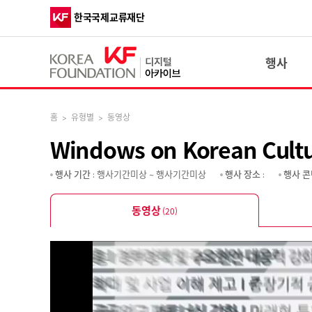
한국국제교류재단
행사
홈
>
유형별
>
동영상
Windows on Korean Cultu
행사 기간
: 행사기간미상 ~ 행사기간미상
행사 장소
:
행사 콘
동영상
(20)