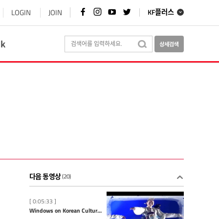
페
인
유
트
LOGIN
JOIN
KF플러스
이
스
튜
위
스
타
브
터
북
그
바
바
바
램
로
로
ok
로
바
가
가
가
로
기
기
기
가
기
다음 동영상
(20)
[ 0:05:33 ]
Windows on Korean Culture: Hanbok