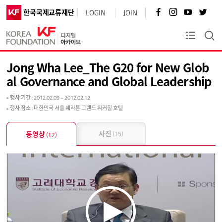
페
인
유
트
한국국제교류재단
LOGIN
JOIN
이
스
튜
위
스
타
브
터
북
그
바
바
KF플러스
바
램
로
로
로
바
가
가
가
로
기
기
Jong Wha Lee_The G20 for New Glob
기
가
기
al Governance and Global Leadership
행사 기간
: 2012.02.09 ~ 2012.02.12
행사 장소
: 대한민국 서울 쉐라튼 그랜드 워커힐 호텔
사진
동영상
(15)
(12)