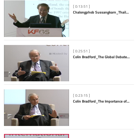
[ 0:13:51 ]
Chalongphob Sussangkarn_Thailand’s Growth Restructuring and Roles of Development Partners
[ 0:25:51 ]
Colin Bradford_The Global Debate on Economic Models for Dynamic Development
[ 0:23:15 ]
Colin Bradford_The Importance of Effectiveness and Representativeness Legitimacy in Defining G20 Summits as the Preeminent Global Governance Leadership Mechanism