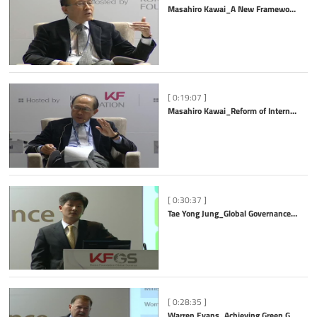
Masahiro Kawai_A New Framework for Global Rebalancing
[ 0:19:07 ]
Masahiro Kawai_Reform of International Financial Governance - An Asian Perspective
[ 0:30:37 ]
Tae Yong Jung_Global Governance for Green Growth
[ 0:28:35 ]
Warren Evans_Achieving Green Growth for Sustainable Development-some challenges and solutions