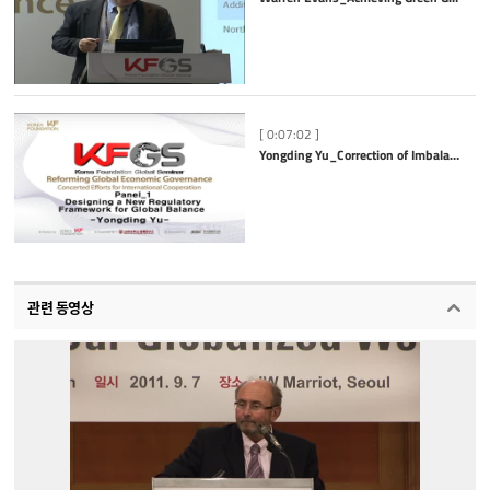
[ 0:07:02 ]
Yongding Yu_Correction of Imbalances
관련 동영상