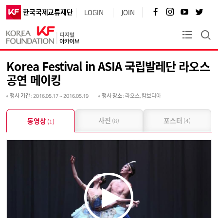
페
인
유
트
한국국제교류재단
LOGIN
JOIN
이
스
튜
위
스
타
브
터
북
그
바
바
KF플러스
바
램
로
로
로
바
가
가
가
로
기
기
Korea Festival in ASIA 국립발레단 라오스
기
가
기
공연 메이킹
행사 기간
: 2016.05.17 ~ 2016.05.19
행사 장소
: 라오스, 캄보디아
사진
포스터
동영상
(8)
(4)
(1)