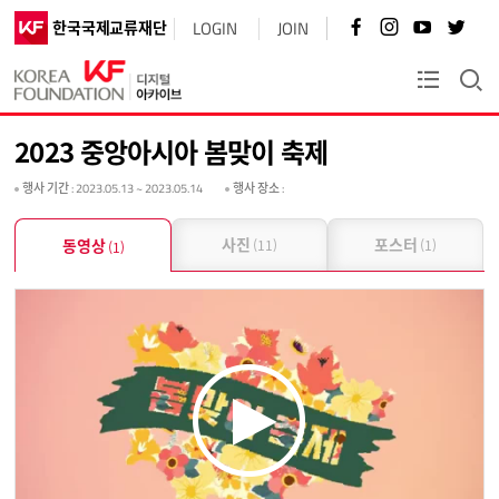
페
인
유
트
한국국제교류재단
LOGIN
JOIN
이
스
튜
위
스
타
브
터
북
그
바
바
KF플러스
바
램
로
로
로
바
가
가
가
로
기
기
2023 중앙아시아 봄맞이 축제
기
가
기
행사 기간
: 2023.05.13 ~ 2023.05.14
행사 장소
:
사진
포스터
동영상
(11)
(1)
(1)