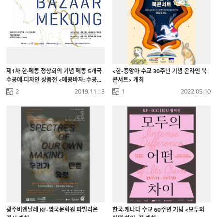
제1차 한·메콩 정상회의 기념 메콩 5개국
<한-중앙아 수교 30주년 기념 온라인 북
수공예·디자인 상품전 <메콩바자: 수공예
콘서트> 개최
품과 디자인상품>
2
2019.11.13
1
2022.05.10
광주비엔날레 KF-영국문화원 파빌리온
한국·캐나다 수교 60주년 기념 <모두의