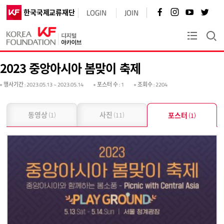
페
인
유
트
한국국제교류재단
LOGIN
JOIN
이
스
튜
위
스
타
브
터
북
그
바
바
KF플러스
바
램
로
로
로
바
가
가
가
로
기
기
2023 중앙아시아 봄맞이 축제
기
가
기
행사기간
: 2023.05.13 ~ 2023.05.14
포스터 수
: 1
조회수
: 2204
동영상
사진
포스터
(1)
(11)
(1)