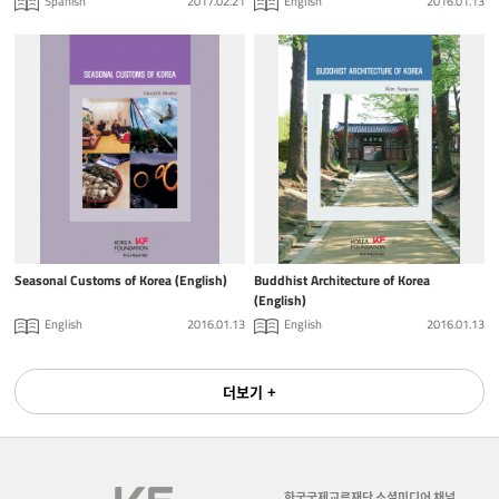
Spanish
2017.02.21
English
2016.01.13
Seasonal Customs of Korea (English)
Buddhist Architecture of Korea
(English)
English
2016.01.13
English
2016.01.13
더보기 +
한국국제교류재단 소셜미디어 채널