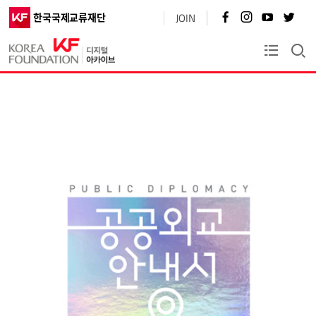
페
인
유
트
한국국제교류재단
JOIN
이
스
튜
위
스
타
브
터
북
그
바
바
KF플러스
바
램
로
로
로
바
가
가
가
로
기
기
기
가
기