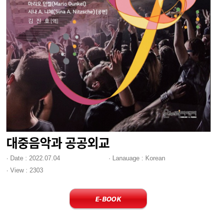
대중음악과 공공외교
·
Date
: 2022.07.04
·
Lanauage
: Korean
·
View
: 2303