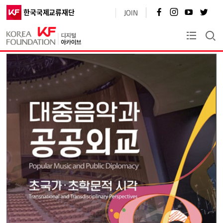
페
인
유
트
한국국제교류재단
JOIN
이
스
튜
위
스
타
브
터
북
그
바
바
KF플러스
바
램
로
로
로
바
가
가
가
로
기
기
기
가
기