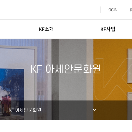
LOGIN
J
KF소개
KF사업
이사장소개
한국학
일반현황
글로벌네트워킹
KF 아세안문화원
윤리·인권경영
문화교류
신고센터
KF 글로벌 센터
기부참여
한-중앙아협력포럼사무국
찾아오시는길
KF 아세안문화원
KF 아세안문화원