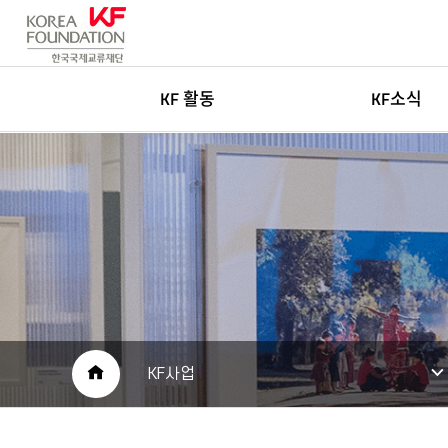
KF 활동
KF소식
한국학
새소식
글로벌네트워킹
고객센터
아츠&미디어
인재채용
국민공공외교
보도자료
재단소개자료
공공외교 자료
HOME
KF사업