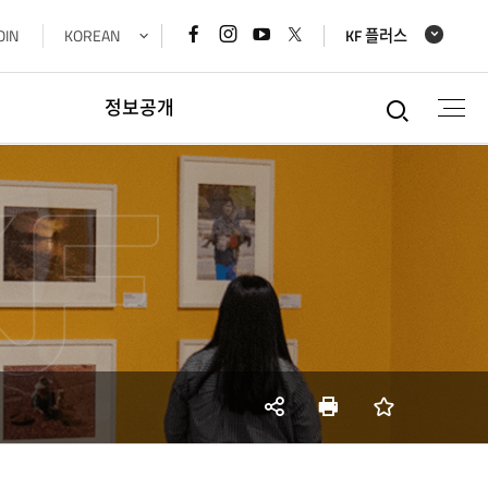
페이스북
인스타그램
유튜브
x
OIN
KOREAN
KF 플러스
바로가기
바로가기
바로가기
바로가기
통합검
정보공개
정보공개
경영공시정보
재정정보공개
공공데이터개방
데이터기반행정
사업실명제
SNS
인쇄
즐겨찾기
공유