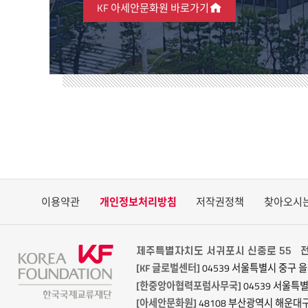
KF 아세안문화원 바로가기
이용약관
개인정보처리방침
저작권정책
찾아오시
제주특별자치도 서귀포시 신중로 55
전
[KF 글로벌센터]
04539 서울특별시 중구 을
[한중앙아협력포럼사무국]
04539 서울특
[아세안문화원]
48108 부산광역시 해운대구