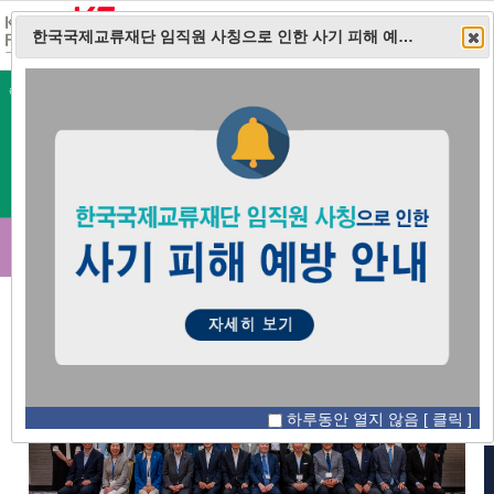
통합검
한국국제교류재단 임직원 사칭으로 인한 사기 피해 예방 안내
이전으로
정지
다음으로
1
/
1
Public
Diplomacy
#글로벌네트워킹
하루동안 열지 않음
[ 클릭 ]