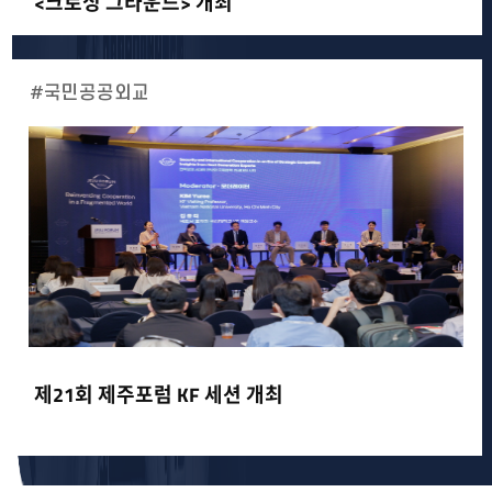
<크로싱 그라운드> 개최
#국민공공외교
제21회 제주포럼 KF 세션 개최