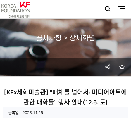
통합검
공지사항 > 상세화면
SNS
즐
공유
[KFx세화미술관] "매체를 넘어서: 미디어아트에
관한 대화들" 행사 안내(12.6. 토)
등록일
2025.11.28