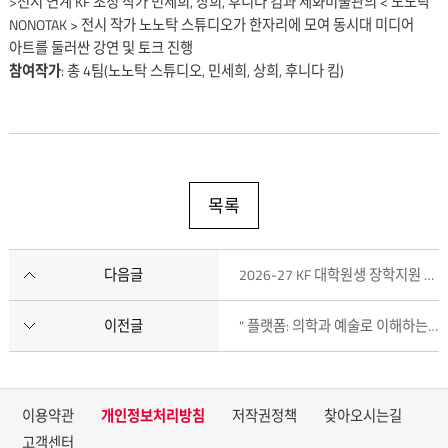
>전시 연계 KF 초청 작가 민세희, 상희, 후니다 킴과 세화미술관의 < 노노탁
NONOTAK > 전시 작가 노노탁 스튜디오가 한자리에 모여 동시대 미디어
아트를 둘러싼 강연 및 토크 진행
참여작가
: 총 4팀(노노탁 스튜디오, 민세희, 상희, 후니다 킴)
아티스트
토크
&
렉쳐
Artist
목록
Talk
&
Lecture
다음글
2026-27 KF 대학원생 장학지원 및 박사후연구 펠로십(북미 지역)
2025.12.6
(
토
이전글
" 플랫폼: 의학과 예술로 이해하는 정신건강 " 행사 안내 (12.3.)
)
15
시-17
이용약관
개인정보처리방침
저작권정책
찾아오시는길
시
25분
고객센터