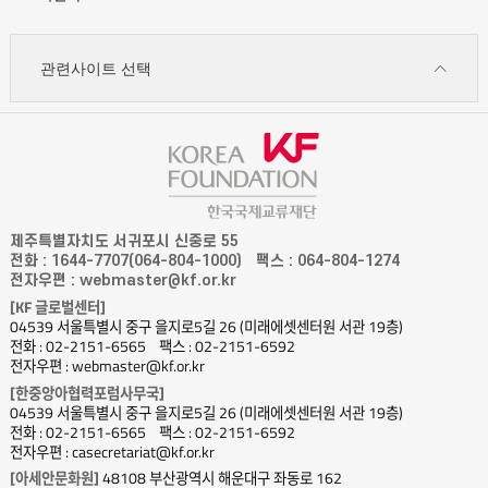
세화미술관
2층
강의실
관련사이트 선택
Dec.
6,
2025
(Sat.)
15:00-
17:25
2nd
제주특별자치도 서귀포시 신중로 55
전화 : 1644-7707(064-804-1000)
팩스 : 064-804-1274
Floor
전자우편 : webmaster@kf.or.kr
Lecture
[KF 글로벌센터]
Room,
04539 서울특별시 중구 을지로5길 26 (미래에셋센터원 서관 19층)
Sehwa
전화 : 02-2151-6565
팩스 : 02-2151-6592
Museum
전자우편 : webmaster@kf.or.kr
of
[한중앙아협력포럼사무국]
04539 서울특별시 중구 을지로5길 26 (미래에셋센터원 서관 19층)
Art
전화 : 02-2151-6565
팩스 : 02-2151-6592
매체를
전자우편 : casecretariat@kf.or.kr
넘어서:
[아세안문화원]
48108 부산광역시 해운대구 좌동로 162