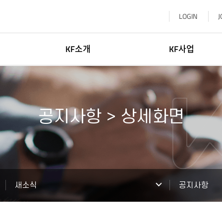
LOGIN
J
KF소개
KF사업
이사장소개
한국학
일반현황
글로벌네트워킹
공지사항 > 상세화면
윤리·인권경영
문화교류
신고센터
KF 글로벌 센터
기부참여
한-중앙아협력포럼사무국
찾아오시는길
KF 아세안문화원
새소식
공지사항