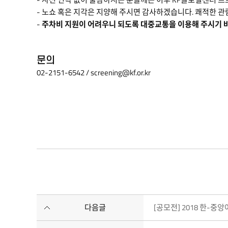
the
- 노쇼 혹은 지각은 지양해 주시면 감사하겠습니다. 쾌적한 관
KF
-
주차비 지원이 어려우니 되도록 대중교통을 이용해 주시기 
is
screening
diverse
문의
global
02-2151-6542 /
screening@kf.or.kr
fi
lms
at
the
KF
Seminar
Room
in
cooperation
with
foreign
다음글
[공모전] 2018 한-
diplomatic
missions