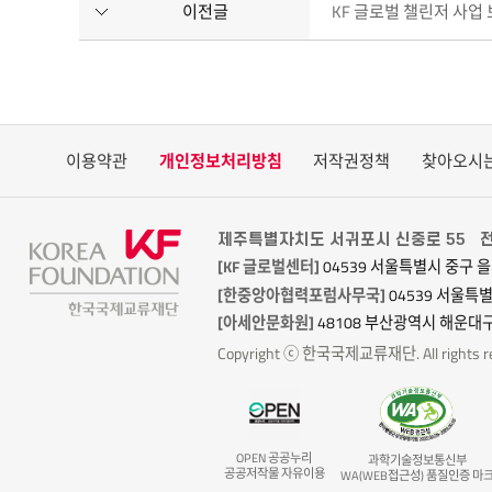
이전글
KF 글로벌 챌린저 사업
and
cultural
organizations.
Please
visit
the
이용약관
개인정보처리방침
저작권정책
찾아오시
KF
website
(www.kf.or.kr)
제주특별자치도 서귀포시 신중로 55
전
for
[KF 글로벌센터]
04539 서울특별시 중구 을
more
[한중앙아협력포럼사무국]
04539 서울특
information.
[아세안문화원]
48108 부산광역시 해운대구
11.7/11.14
Copyright ⓒ 한국국제교류재단. All rights re
선생님의
일기
The
Teacher’s
OPEN 공공누리
과학기술정보통신부
Diary
공공저작물 자유이용
WA(WEB접근성) 품질인증 마