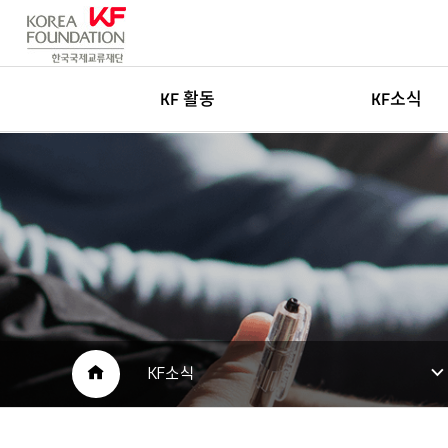
KF 활동
KF소식
한국학
새소식
글로벌네트워킹
고객센터
아츠&미디어
인재채용
국민공공외교
보도자료
재단소개자료
공공외교 자료
HOME
KF소식