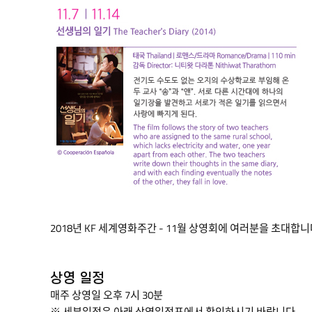
KF
세계영화주간
2018년 KF 세계영화주간 - 11월 상영회에 여러분을 초대합니
KF
Global
Film
상영 일정
Week
매주 상영일 오후 7시 30분
KF는
※ 세부일정은 아래 상영일정표에서 확인하시기 바랍니다.