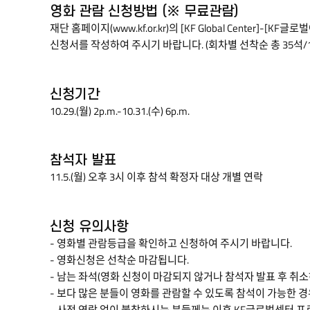
관람
영화 관람 신청방법 (※ 무료관람)
신청은
재단 홈페이지(
www.kf.or.kr
)의 [KF Global Center]
KF홈페이지
신청서를 작성하여 주시기 바랍니다. (회차별 선착순 총 35석/
참고
바랍니다.
In
신청기간
order
10.29.(월) 2p.m.-10.31.(수) 6p.m.
to
promote
a
참석자 발표
better
11.5.(월) 오후 3시 이후 참석 확정자 대상 개별 연락
understanding
between
Koreans
신청 유의사항
and
- 영화별 관람등급을 확인하고 신청하여 주시기 바랍니다.
foreign
- 영화신청은 선착순 마감됩니다.
residents
- 남는 좌석(영화 신청이 마감되지 않거나 참석자 발표 후 취
in
- 보다 많은 분들이 영화를 관람할 수 있도록 참석이 가능한 
Korea,
- 사전 연락 없이 불참하시는 분들께는 이후 KF글로벌센터 프