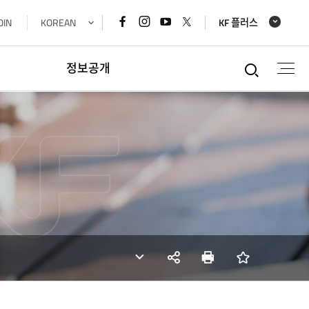
페이스북
인스타그램
유튜브
x
OIN
KOREAN
KF 플러스
바로가기
바로가기
바로가기
바로가기
통합검
정보공개
정보공개
경영공시정보
재정정보공개
공공데이터개방
데이터기반행정
사업실명제
SNS
인쇄
즐겨찾기
공유