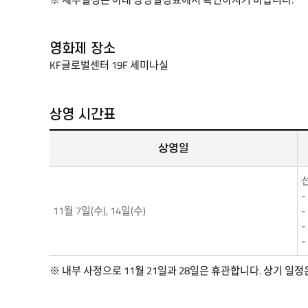
우리
국민과
주한외국인을
영화제 장소
대상으로
KF글로벌센터 19F 세미나실
세계
각국의
다양한
상영 시간표
영화
감상
상영일
기회를
확대하고자
선
-
주한외국공관,
11월 7일(수), 14일(수)
-
유관기관
-
등과
-
협력하여
다채로운
※ 내부 사정으로 11월 21일과 28일은 휴관합니다. 상기 일정
영화들을
소개합니다.