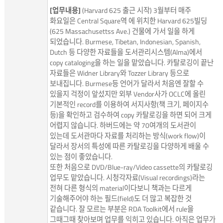
[업무내용]
(Harvard 625 출근 시작) 3월부터 매주
화요일은 Central Square역 에 위치한 Harvard 625빌딩
(625 Massachusettss Ave.) 건물에 가서 일을 하게
되었습니다. Burmese, Tibetan, Indonesian, Spanish,
Dutch 등 다양한 자료들을 도서관리시스템(Alma)에서
copy cataloging을 하는 일을 맡았습니다. 카탈로깅이 끝난
자료들은 Widner Library와 Tozzer Library 등으로
보내집니다. Burmese등 언어가 달라서 처음엔 잘할 수
있을지 걱정이 앞섰지만 외부 Vendor사가 OCLC에 올린
기본적인 record를 이용하여 서지사항(책 크기, 페이지수
등)을 확인하고 검수하여 copy 카탈로깅을 하면 되어 크게
어렵지 않습니다. 하버드에는 약 70여개의 도서관이
있는데 도서관마다 자료를 처리하는 방식(work flow)이
달라서 장서의 특성에 따른 카탈로깅을 다양하게 배울 수
있는 점이 좋았습니다.
또한 처음으로 DVD/Blue-ray/Video cassette의 카탈로깅
업무도 맡았습니다. 시청각자료(Visual recordings)라는
전혀 다른 형식의 material이다보니 책과는 다르게
기술해주어야 하는 필드(field)도 더 많고 복잡한 것
같습니다. 잘 모르는 부분은 RDA Toolkit에서 rule을
그때그때 찾아보며 업무를 익히고 있습니다. 아직은 업무가