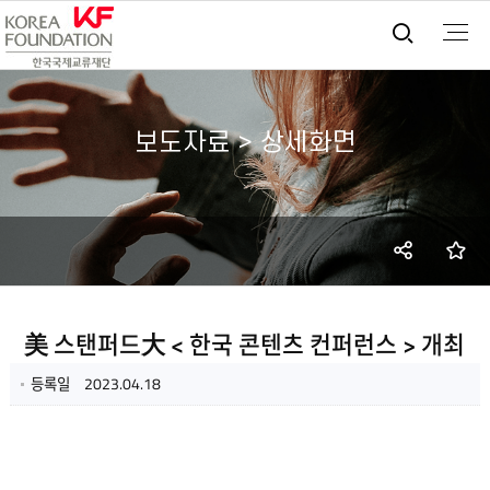
통합검
보도자료 > 상세화면
SNS
즐
공유
美 스탠퍼드大 < 한국 콘텐츠 컨퍼런스 > 개최
등록일
2023.04.18