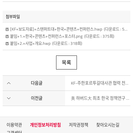
첨부파일
[KF+보도자료]+스탠퍼트대+한국+콘텐츠+컨퍼런스.hwp
(다운로드 : 536회)
붙임+1.+한국+콘텐츠+컨퍼런스+포스터.png
(다운로드 : 375회)
붙임+2.+사업+개요.hwp
(다운로드 : 318회)
목록
다음글
KF-주한포르투갈대사관 협력 전시 <포르투갈-마법으로 지은 찰나>展 개최
이전글
美 하버드大 최초 한국 정책연구 프로그램 기금 설치
이용약관
개인정보처리방침
저작권정책
찾아오시는길
고객센터