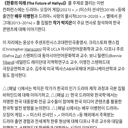
《한류의 미래 (The Future of Hallyu)》
를 주제로 열리는 이번
컨퍼런스에는 드라마< 오징어 게임(2021) > ,< (미스터 션샤인(2018) >등에
출연한
배우 이병헌
과 드라마< 사랑의 불시착(2019-2020) > ,< 별에서 온
그대(2013-2014) > 를 집필한
작가 박지은
이 주요 연사로 참석하여 한국
콘텐츠에 대해 이야기한다.
이 자리에는 윤상수 주샌프란시스코대한민국총영사, 크리스토퍼 핸스컴
(Christopher
Hanscom
) 미국 UCLA 아시아언어문화학과 교수, 다프나 주르
(Dafna
Zur
) 스탠퍼드대 동아시아언어문화학과 교수, 보니 틸랜드(Bonnie
Tilland
) 네덜란드 레이던대 지역학연구소 교수, 이영진 스탠퍼드대
극장공연학과 교수, 김주옥 미국 텍사스A&M국제대 커뮤니케이션학과 교수
등도 참석한다.
△ [패널 1]에서는 박지은 작가가 한국의 인기 드라마 제작 과정과 극본 집필
비하인드에 대해 이야기하고, △ [패널 2] ‘한국 드라마와 한국학’에서는
저명한 한국 대중문화 전공 교수들이 참여해 한국 미디어 콘텐츠를 활용한
한국학 발전 방향을 논의한다. △ [패널 3]에서는 배우 이병헌이 드라마<
오징어 게임 > ,< 미스터 션샤인 > ,< 아이리스 >등 해외에서 주목받는
드라마 출연 경험과 전세계적 한류 현상에 대해 다프나 주르 교수와 대담을