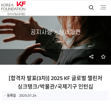
통합검
공지사항 > 상세화면
SNS
즐
공유
[합격자 발표(3차)] 2025 KF 글로벌 챌린저
싱크탱크/박물관/국제기구 인턴십
등록일
2025.01.24