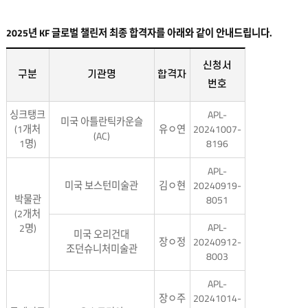
2025년 KF 글로벌 챌린저 최종 합격자를 아래와 같이 안내드립니다.
신청서
구분
기관명
합격자
번호
싱크탱크
APL-
미국 아틀란틱카운슬
(1개처
유ㅇ연
20241007-
(AC)
1명)
8196
APL-
미국 보스턴미술관
김ㅇ현
20240919-
박물관
8051
(2개처
APL-
2명)
미국 오리건대
장ㅇ정
20240912-
조던슈니처미술관
8003
APL-
장ㅇ주
20241014-