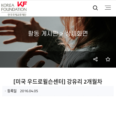
통합검
활동 게시판 > 상세화면
SNS
즐
공유
[미국 우드로윌슨센터] 강유리 2개월차
등록일
2016.04.05