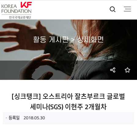
통합검
활동 게시판 > 상세화면
SNS
즐
공유
[싱크탱크] 오스트리아 잘츠부르크 글로벌
세미나(SGS) 이현주 2개월차
등록일
2018.05.30