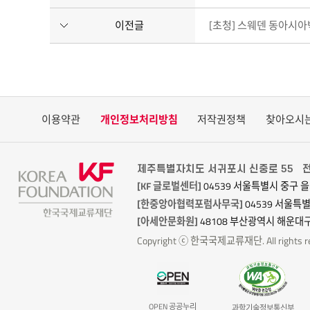
이전글
[초청] 스웨덴 동아시
이용약관
개인정보처리방침
저작권정책
찾아오시
제주특별자치도 서귀포시 신중로 55
전
[KF 글로벌센터]
04539 서울특별시 중구 을
[한중앙아협력포럼사무국]
04539 서울특
[아세안문화원]
48108 부산광역시 해운대구
Copyright ⓒ 한국국제교류재단. All rights re
OPEN 공공누리
과학기술정보통신부