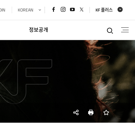
페이스북
인스타그램
유튜브
x
OIN
KOREAN
KF 플러스
바로가기
바로가기
바로가기
바로가기
통합검
정보공개
정보공개
경영공시정보
재정정보공개
공공데이터개방
데이터기반행정
사업실명제
SNS
인쇄
즐겨찾기
공유