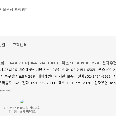
아박물관장 초청방한
는길
고객센터
화 : 1644-7707(064-804-1000)
팩스 : 064-804-1274
전자우편 :
지로5길 26 (미래에셋센터원 서관 19층)
전화 : 02-2151-6565
팩스 : 02-2
별시 중구 을지로5길 26 (미래에셋센터원 서관 19층)
전화 : 02-2151-6565
팩
 좌동로 162
전화 : 051-775-2000
팩스 : 051-775-2020
전자우편 : ach@
served.
ePRIVACY PLUS 개인정보보호
우수 웹·시스템 인증마크