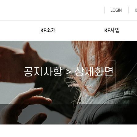
LOGIN
J
KF소개
KF사업
이사장소개
한국학
일반현황
글로벌네트워킹
공지사항 > 상세화면
윤리·인권경영
문화교류
신고센터
KF 글로벌 센터
기부참여
한-중앙아협력포럼사무국
찾아오시는길
KF 아세안문화원