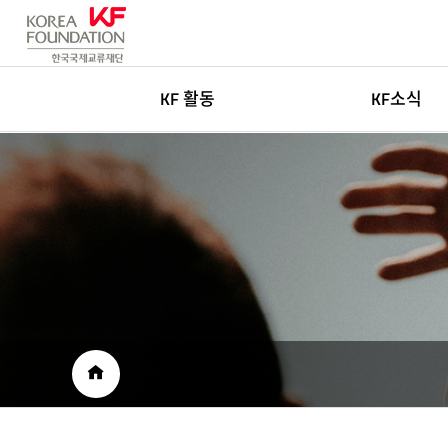
KF 활동
KF소식
한국학
새소식
글로벌네트워킹
고객센터
아츠&미디어
인재채용
국민공공외교
보도자료
재단소개자료
공공외교 자료
HOME