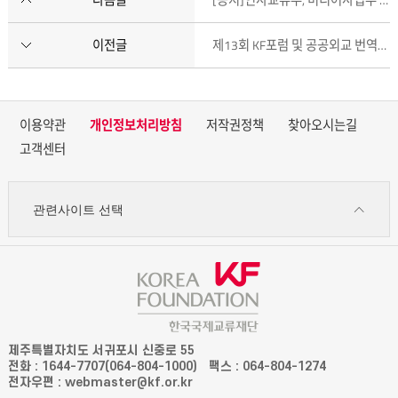
다음글
[공지]인사교류부, 미디어사업부 이전 안내
이전글
제13회 KF포럼 및 공공외교 번역총서 시리즈 출간기념 강연회
이용약관
개인정보처리방침
저작권정책
찾아오시는길
고객센터
관련사이트 선택
제주특별자치도 서귀포시 신중로 55
전화 : 1644-7707(064-804-1000)
팩스 : 064-804-1274
전자우편 : webmaster@kf.or.kr