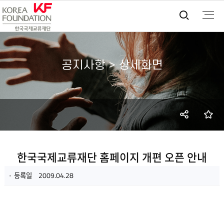
통합검
공지사항 > 상세화면
SNS
즐
공유
한국국제교류재단 홈페이지 개편 오픈 안내
등록일
2009.04.28