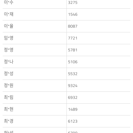
이*수
3275
이*재
1546
이*율
8087
임*영
7721
정*영
5781
정*나
5106
정*성
5532
정*원
9324
최*림
6932
최*현
1489
최*경
6123