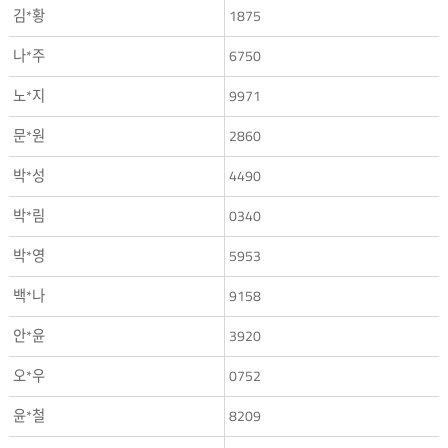
김*황
1875
나*주
6750
노*지
9971
문*원
2860
박*성
4490
박*림
0340
박*영
5953
백*나
9158
안*윤
3920
오*우
0752
윤*철
8209