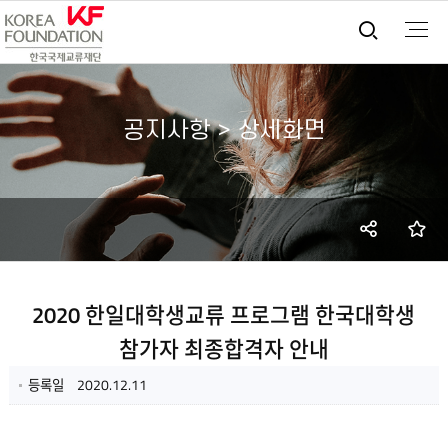
통합검
공지사항 > 상세화면
SNS
즐
공유
2020 한일대학생교류 프로그램 한국대학생
참가자 최종합격자 안내
등록일
2020.12.11