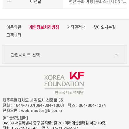
이전글
랜선 문화 여행 [문화스케치 ON THE ROAD] 사진 이벤트 당첨자 발표
이용약관
개인정보처리방침
저작권정책
찾아오시는길
고객센터
관련사이트 선택
제주특별자치도 서귀포시 신중로 55
전화 : 1644-7707(064-804-1000)
팩스 : 064-804-1274
전자우편 : webmaster@kf.or.kr
[KF 글로벌센터]
04539 서울특별시 중구 을지로5길 26 (미래에셋센터원 서관 19층)
전화 : 02-2151-6565
팩스 : 02-2151-6592