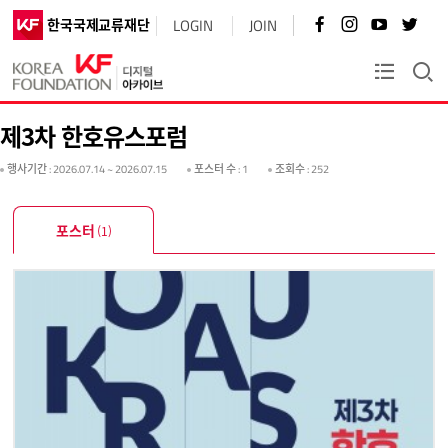
페
인
유
트
한국국제교류재단
LOGIN
JOIN
이
스
튜
위
스
타
브
터
북
그
바
바
KF플러스
바
램
로
로
로
바
가
가
가
로
기
기
제3차 한호유스포럼
기
가
기
행사기간
: 2026.07.14 ~ 2026.07.15
포스터 수
: 1
조회수
: 252
포스터
(1)