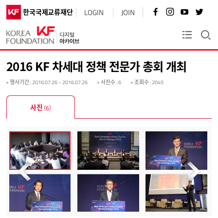
페
인
유
트
한국국제교류재단
LOGIN
JOIN
이
스
튜
위
스
타
브
터
북
그
바
바
KF플러스
바
램
로
로
로
바
가
가
가
로
기
기
2016 KF 차세대 정책 전문가 총회 개최
기
가
기
행사기간
: 2016.07.26 ~ 2016.07.26
사진수
: 6
조회수
: 2045
사진
(6)