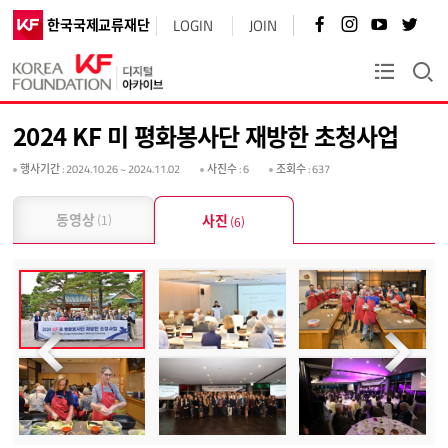
페
인
유
트
한국국제교류재단
LOGIN
JOIN
이
스
튜
위
스
타
브
터
북
그
바
바
KF플러스
바
램
로
로
로
바
가
가
가
로
기
기
2024 KF 미 평화봉사단 재방한 초청사업
기
가
기
행사기간
: 2024.10.26 ~ 2024.11.02
사진수
: 6
조회수
: 637
동영상
사진
(1)
(6)