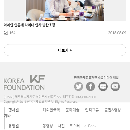
아세안 언론계 차세대 인사 방한초청
164
2018.08.09
더보기 +
한국국제교류재단 소셜미디어 채널
(63565) 제주특별자치도 서귀포시 신중로 55 대표전화 : 064)804-1000
Copyright© 2016 한국국제교류재단 All Rights Reserved.
행사별
해외한국학
문화예술
인적교류
출판&영상
기타
유형별
동영상
사진
포스터
e-Book