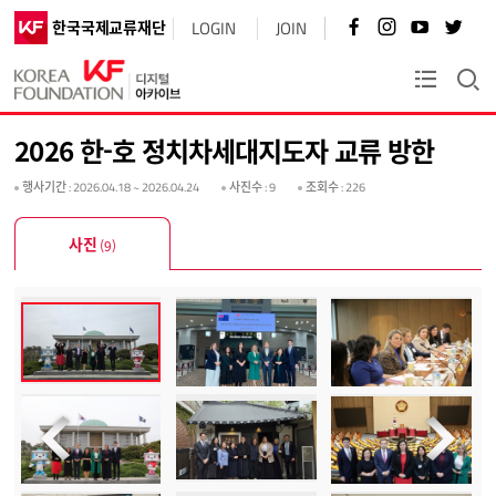
페
인
유
트
한국국제교류재단
LOGIN
JOIN
이
스
튜
위
스
타
브
터
북
그
바
바
KF플러스
바
램
로
로
로
바
가
가
가
로
기
기
2026 한-호 정치차세대지도자 교류 방한
기
가
기
행사기간
: 2026.04.18 ~ 2026.04.24
사진수
: 9
조회수
: 226
사진
(9)