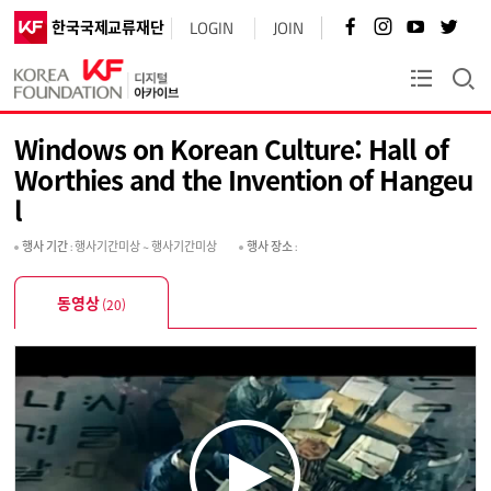
페
인
유
트
한국국제교류재단
LOGIN
JOIN
이
스
튜
위
스
타
브
터
북
그
바
바
KF플러스
바
램
로
로
로
바
가
가
가
로
기
기
Windows on Korean Culture: Hall of
기
가
기
Worthies and the Invention of Hangeu
l
행사 기간
: 행사기간미상 ~ 행사기간미상
행사 장소
:
동영상
(20)