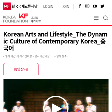
페
인
유
트
한국국제교류재단
LOGIN
JOIN
이
스
튜
위
스
타
브
터
북
그
바
바
KF플러스
바
램
로
로
로
바
가
가
가
로
기
기
Korean Arts and Lifestyle_The Dynam
기
가
기
ic Culture of Contemporary Korea_중
국어
행사 기간
: 행사기간미상 ~ 행사기간미상
행사 장소
:
동영상
(4)