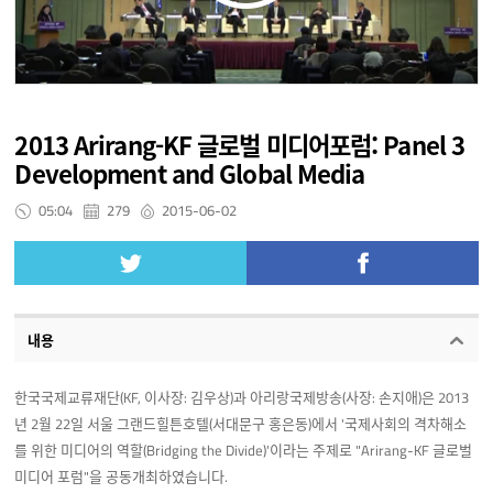
2013 Arirang-KF 글로벌 미디어포럼: Panel 3
Development and Global Media
05:04
279
2015-06-02
내용
한국국제교류재단(KF, 이사장: 김우상)과 아리랑국제방송(사장: 손지애)은 2013
년 2월 22일 서울 그랜드힐튼호텔(서대문구 홍은동)에서 '국제사회의 격차해소
를 위한 미디어의 역할(Bridging the Divide)'이라는 주제로 "Arirang-KF 글로벌
미디어 포럼"을 공동개최하였습니다.