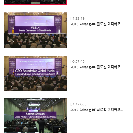
[ 1:22:19 ]
2013 Arirang-KF 글로벌 미디어포럼: Panel 4 Public Diplomacy and Global Media
[ 0:57:46 ]
2013 Arirang-KF 글로벌 미디어포럼: CEO Roundtable
[ 1:17:05 ]
2013 Arirang-KF 글로벌 미디어포럼: Special Session Global Media′s Future in the Age of New Media