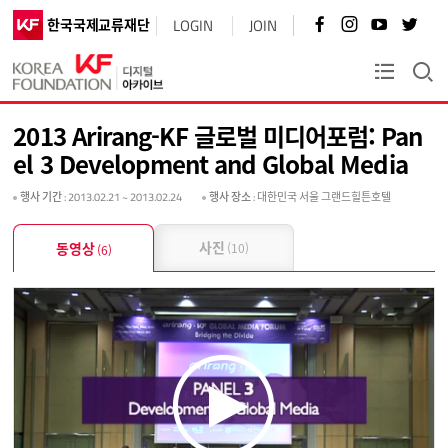
페
인
유
트
한국국제교류재단
LOGIN
JOIN
이
스
튜
위
스
타
브
터
북
그
바
바
KF플러스
바
램
로
로
로
바
가
가
가
로
기
기
2013 Arirang-KF 글로벌 미디어포럼: Pan
기
가
기
el 3 Development and Global Media
행사 기간
: 2013.02.21 ~ 2013.02.24
행사 장소
: 대한민국 서울 그랜드힐튼호텔
사진
동영상
(10)
(6)