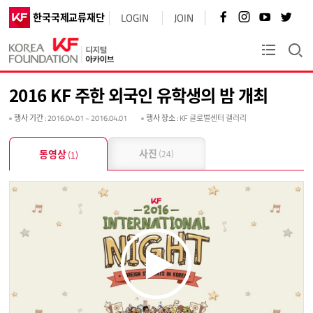
페
인
유
트
한국국제교류재단
LOGIN
JOIN
이
스
튜
위
스
타
브
터
북
그
바
바
KF플러스
바
램
로
로
로
바
가
가
가
로
기
기
2016 KF 주한 외국인 유학생의 밤 개최
기
가
기
행사 기간
: 2016.04.01 ~ 2016.04.01
행사 장소
: KF 글로벌센터 갤러리
사진
동영상
(24)
(1)