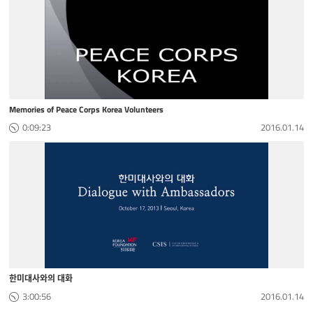
Memories of Peace Corps Korea Volunteers
0:09:23
2016.01.14
한미대사와의 대화
3:00:56
2016.01.14