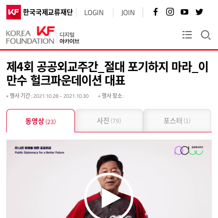
페
인
유
트
한국국제교류재단
LOGIN
JOIN
이
스
튜
위
스
타
브
터
북
그
바
바
KF플러스
바
램
로
로
로
바
가
가
가
로
기
기
제4회 공공외교주간_절대 포기하지 마라_이
기
가
기
만수 헐크파운데이션 대표
행사 기간
: 2021.10.28 ~ 2021.10.30
행사 장소
:
사진
포스터
동영상
(79)
(1)
(23)