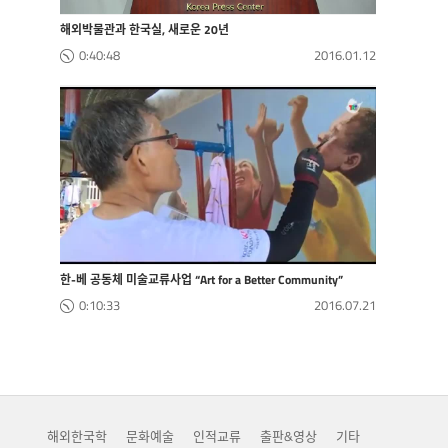
해외박물관과 한국실, 새로운 20년
0:40:48
2016.01.12
한-베 공동체 미술교류사업 “Art for a Better Community”
0:10:33
2016.07.21
해외한국학
문화예술
인적교류
출판&영상
기타