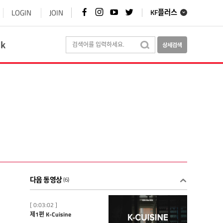
페
인
유
트
LOGIN
JOIN
KF플러스
이
스
튜
위
스
타
브
터
북
그
바
바
바
램
로
로
ok
로
바
가
가
가
로
기
기
기
가
기
다음 동영상
(6)
[ 0:03:02 ]
제1편 K-Cuisine