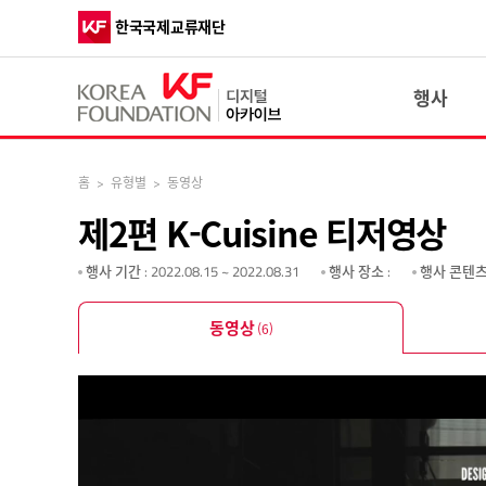
한국국제교류재단
행사
홈
>
유형별
>
동영상
제2편 K-Cuisine 티저영상
행사 기간
: 2022.08.15 ~ 2022.08.31
행사 장소
:
행사 콘텐츠
동영상
(6)