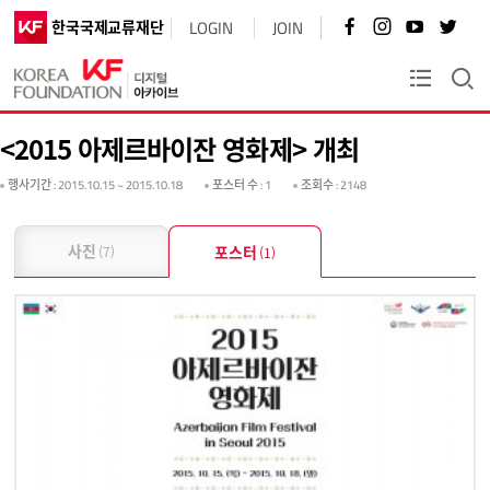
페
인
유
트
한국국제교류재단
LOGIN
JOIN
이
스
튜
위
스
타
브
터
북
그
바
바
KF플러스
바
램
로
로
로
바
가
가
가
로
기
기
<2015 아제르바이잔 영화제> 개최
기
가
기
행사기간
: 2015.10.15 ~ 2015.10.18
포스터 수
: 1
조회수
: 2148
사진
포스터
(7)
(1)