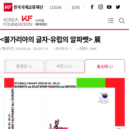
페
인
유
트
한국국제교류재단
LOGIN
JOIN
이
스
튜
위
스
타
브
터
북
그
바
바
KF플러스
바
램
로
로
로
바
가
가
가
로
기
기
<불가리아의 글자-유럽의 알파벳> 展
기
가
기
행사기간
: 2020.05.20 ~ 2020.07.10
포스터 수
: 1
조회수
: 2996
동영상
사진
포스터
(3)
(126)
(1)