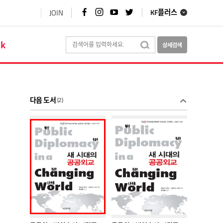
페
인
유
트
JOIN
KF플러스
이
스
튜
위
스
타
브
터
북
그
바
바
바
램
로
로
ok
로
바
가
가
가
로
기
기
기
가
기
다음 도서
(2)