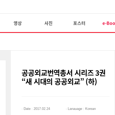
영상
사진
포스터
e-Bo
공공외교번역총서 시리즈 3권
“새 시대의 공공외교” (하)
·
Date
: 2017.02.24
·
Lanauage
: Korean