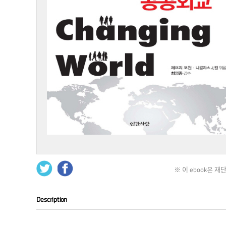
※ 이 ebook은 
Description