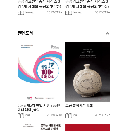
공공외교번역총서 시리즈 3
공공외교번역총서 시리즈 3
권 “새 시대의 공공외교” (하)
권 “새 시대의 공공외교” (상)
Korean
2017.02.24
Korean
2017.02.24
관련 도서
2018 제2차 한일 시민 100인
고금 분청사기 도록
미래 대화_국문
null
2019.04.10
null
2021.07.27