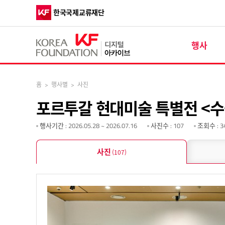
한국국제교류재단
행사
홈
>
행사별
>
사진
포르투갈 현대미술 특별전 <수출된 
행사기간
: 2026.05.28 ~ 2026.07.16
사진수
: 107
조회수
: 3
사진
(107)