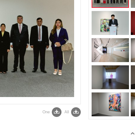
One
All