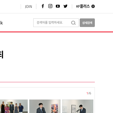
페
인
유
트
JOIN
KF플러스
이
스
튜
위
스
타
브
터
북
그
바
바
바
램
로
로
ok
로
바
가
가
가
로
기
기
기
가
기
최
1
/
6