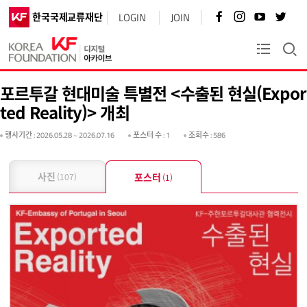
페
인
유
트
한국국제교류재단
LOGIN
JOIN
이
스
튜
위
스
타
브
터
북
그
바
바
KF플러스
바
램
로
로
로
바
가
가
가
로
기
기
포르투갈 현대미술 특별전 <수출된 현실(Expor
기
가
기
ted Reality)> 개최
행사기간
: 2026.05.28 ~ 2026.07.16
포스터 수
: 1
조회수
: 586
사진
포스터
(107)
(1)