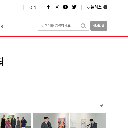
페
인
유
트
JOIN
KF플러스
이
스
튜
위
스
타
브
터
북
그
바
바
바
램
로
로
ok
로
바
가
가
가
로
기
기
기
가
기
최
1
/
6