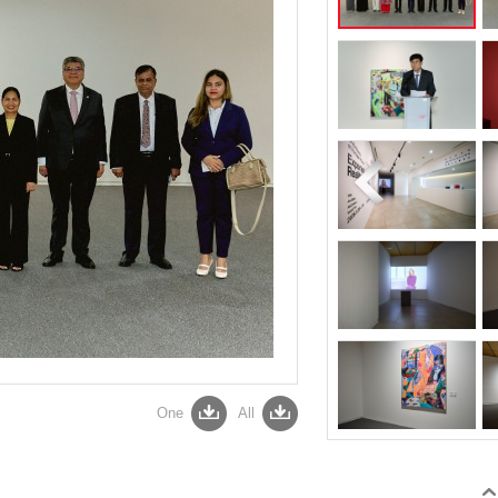
One
All