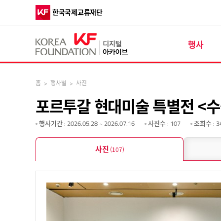
한국국제교류재단
행사
홈
>
행사별
>
사진
포르투갈 현대미술 특별전 <수출된 
행사기간
: 2026.05.28 ~ 2026.07.16
사진수
: 107
조회수
: 3
사진
(107)