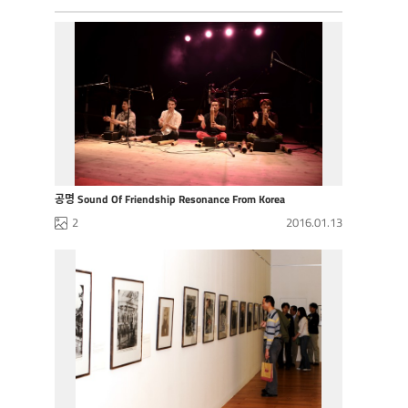
공명 Sound Of Friendship Resonance From Korea
2
2016.01.13