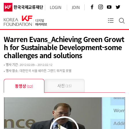
페
인
유
트
한국국제교류재단
LOGIN
JOIN
이
스
튜
위
스
타
브
터
북
그
바
바
KF플러스
바
램
로
로
로
바
가
가
가
로
기
기
Warren Evans_Achieving Green Growt
기
가
기
h for Sustainable Development-some
challenges and solutions
행사 기간
: 2012.02.09 ~ 2012.02.12
행사 장소
: 대한민국 서울 쉐라튼 그랜드 워커힐 호텔
사진
동영상
(15)
(12)