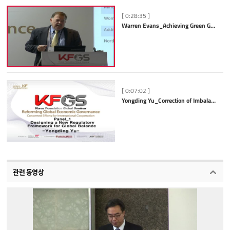
[ 0:28:35 ]
Warren Evans_Achieving Green Growth for Sustainable Development-some challenges and solutions
[ 0:07:02 ]
Yongding Yu_Correction of Imbalances
관련 동영상