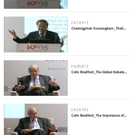
[ 0:13:51 ]
Chalongphob Sussangkarn_Thailand’s Growth Restructuring and Roles of Development Partners
[ 0:25:51 ]
Colin Bradford_The Global Debate on Economic Models for Dynamic Development
[ 0:23:15 ]
Colin Bradford_The Importance of Effectiveness and Representativeness Legitimacy in Defining G20 Summits as the Preeminent Global Governance Leadership Mechanism