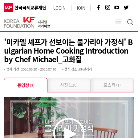
페
인
유
트
한국국제교류재단
LOGIN
JOIN
이
스
튜
위
스
타
브
터
북
그
바
바
KF플러스
바
램
로
로
로
바
가
가
가
로
기
기
'미카엘 셰프가 선보이는 불가리아 가정식' B
기
가
기
ulgarian Home Cooking Introduction
by Chef Michael_고화질
행사 기간
: 2020.05.20 ~ 2020.07.10
행사 장소
: KF갤러리
사진
포스터
동영상
(126)
(1)
(3)