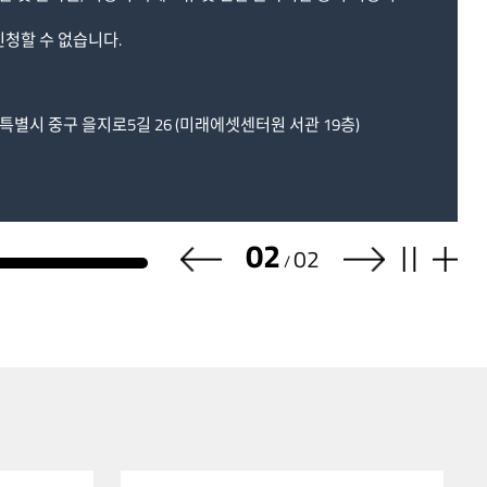
신청할 수 없습니다.
울특별시 중구 을지로5길 26 (미래에셋센터원 서관 19층)
2
02
더보기
/
이전으로
다음으로
정지