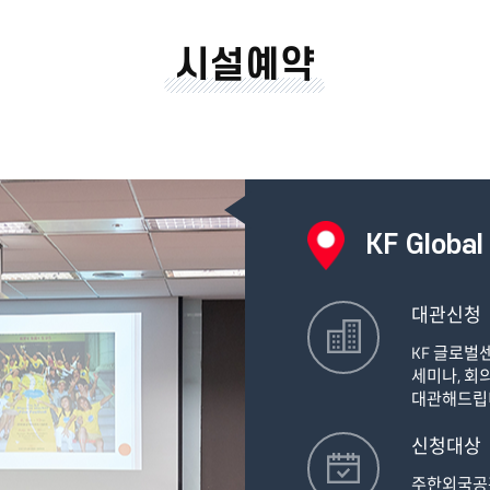
시설예약
KF Global
대관신청
KF 글로벌
세미나, 회
대관해드립
신청대상
주한외국공관