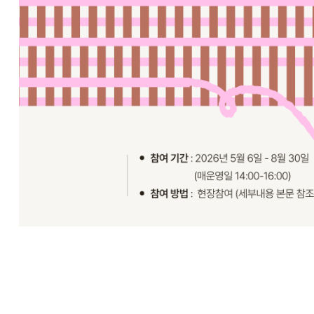
중
진행중
KF–조지아공과대학교 협력전시 <크로싱 그라운드>
기획전시 연계 관람객 참여 직조 프로젝트 <함께 만드는 아세안의 직물> 안내
진행중
진행중