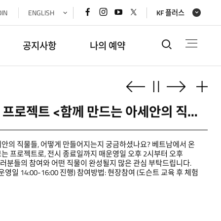
페이스북
인스타그램
유튜브
x(트위터)
OIN
ENGLISH
KF 플러스
바로가기
바로가기
바로가기
바로가기
통합검색
공지사항
나의 예약
상단
2
/
3
정지
더보기
이전으로
정지
다음으로
기획전시 연계 관람객 참여 직조 프로젝트 <함께 만드는 아세안의 직물> 안내
안의 직물들, 어떻게 만들어지는지 궁금하셨나요? 베트남에서 온
는 프로젝트로, 전시 종료일까지 매운영일 오후 2시부터 오후
여러분들의 참여와 어떤 직물이 완성될지 많은 관심 부탁드립니다.
영일 14:00-16:00 진행) 참여방법: 현장참여 (도슨트 교육 후 체험