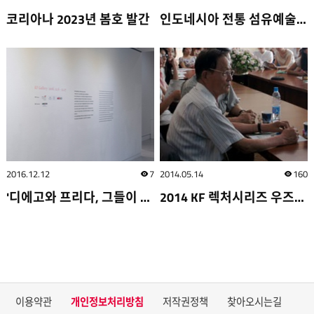
코리아나 2023년 봄호 발간
인도네시아 전통 섬유예술 - 바틱
2016.12.12
7
2014.05.14
160
조회수
조회
'디에고와 프리다, 그들이 함께한 순간들' 개막
2014 KF 렉처시리즈 우즈베키스탄 개최
이용약관
개인정보처리방침
저작권정책
찾아오시는길