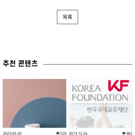
목록
추천 콘텐츠
2023.03.20
529
2013.12.24
382
조회수
조회