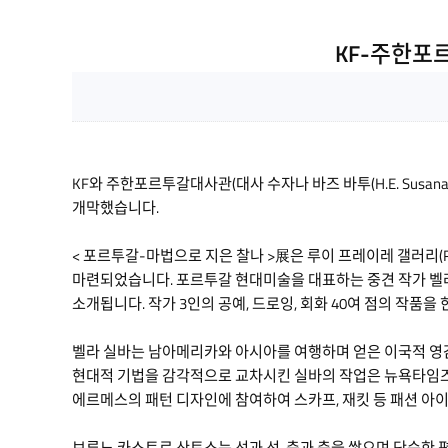
KF-주한포
KF와 주한포르투갈대사관(대사 수자나 바즈 바투(H.E. Susan
개막했습니다.
< 포르투갈-마법으로 지은 찰나 >展은 루이 프레이레 갤러리(Rui
마련되었습니다. 포르투갈 현대미술을 대표하는 중견 작가 벨라 실바(Bel
소개됩니다. 작가 3인의 공예, 드로잉, 회화 40여 점의 작
벨라 실바는 남아메리카와 아시아를 여행하며 얻은 이국적 영
현대적 기법을 감각적으로 교차시킨 실바의 작업은 뉴욕타임즈 
에르메스의 패턴 디자인에 참여하여 스카프, 재킷 등 패션 아이
브루노 카스트로 산토스는 선과 선, 층과 층을 쌓으며 단순한 