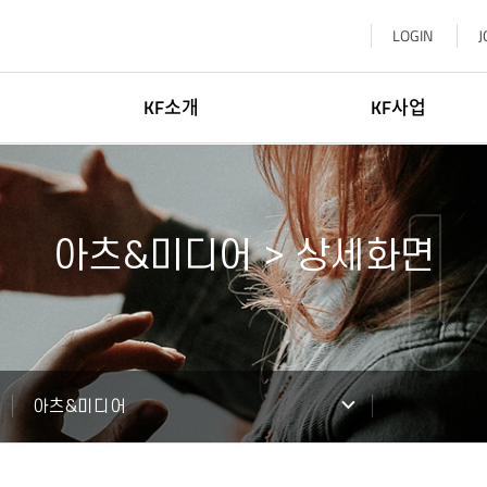
LOGIN
J
KF소개
KF사업
이사장소개
한국학
일반현황
글로벌네트워킹
아츠&미디어 > 상세화면
윤리·인권경영
문화교류
신고센터
KF 글로벌 센터
기부참여
한-중앙아협력포럼사무국
찾아오시는길
KF 아세안문화원
아츠&미디어