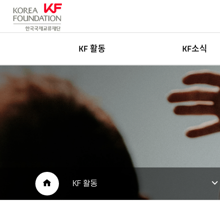
KF 활동
KF소식
한국학
새소식
글로벌네트워킹
고객센터
아츠&미디어
인재채용
국민공공외교
보도자료
재단소개자료
공공외교 자료
HOME
KF 활동