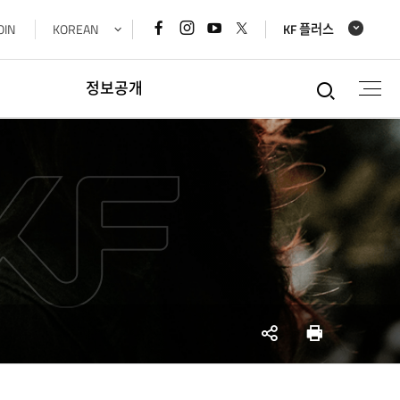
페이스북
인스타그램
유튜브
x
OIN
KOREAN
KF 플러스
바로가기
바로가기
바로가기
바로가기
통합검
정보공개
정보공개
경영공시정보
재정정보공개
공공데이터개방
데이터기반행정
사업실명제
SNS
인쇄
공유