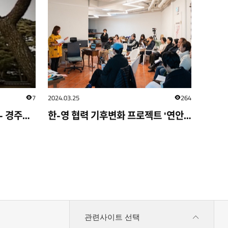
7
2024.03.25
264
조회수
조회수
한국문화소개 비디오클립 2 - 경주역사유적지구
한-영 협력 기후변화 프로젝트 '연안의 기록들' 디지털 플랫폼 런칭
관련사이트 선택