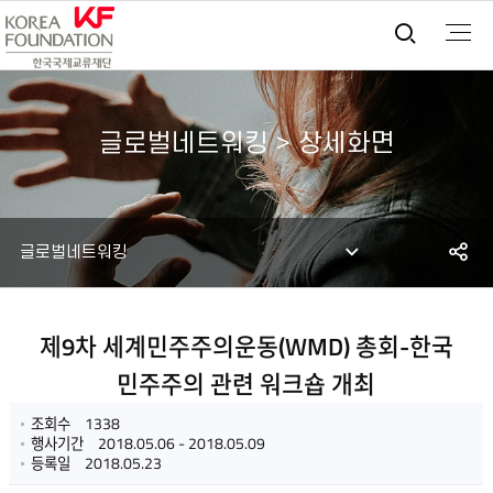
통합검
글로벌네트워킹 > 상세화면
S
글로벌네트워킹
공
제9차 세계민주주의운동(WMD) 총회-한국
민주주의 관련 워크숍 개최
조회수
1338
행사기간
2018.05.06 - 2018.05.09
등록일
2018.05.23