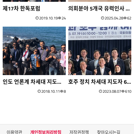
제17차 한독포럼
조회수
의회분야 5개국 유력인사 방한 초청
2019.10.19
24
2025.04.28
62
인도 언론계 차세대 지도자 8명 방한 초청
조회수
호주 정치 차세대 지도자 6명 한국 방문
2018.10.11
8
2023.08.07
610
이용약관
개인정보처리방침
저작권정책
찾아오시는길