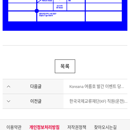
WIPf3
뷀코3
POSTERMAKE
Workshop
포스터메이크
목록
워크샵
Friday,
August
다음글
Koreana 여름호 발간 이벤트 당첨자 발표
9,
2019
2019년
이전글
한국국제교류재단(KF) 직원(운전) 채용 공고
8월
9일
(금)
11am-
이용약관
개인정보처리방침
저작권정책
찾아오시는길