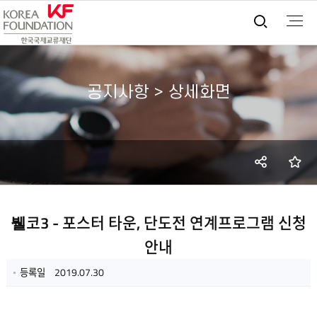
통합검
공지사항 > 상세화면
SNS
즐
공유
뷀코3 - 포스터 타운, 단도전 연계프로그램 신청
안내
등록일
2019.07.30