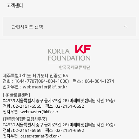
4pm
고객센터
오전
11시-
오후
관련사이트 선택
4시
KF
Gallery
KF갤러리
POSTERMAKE
|
포스터메이크
제주특별자치도 서귀포시 신중로 55
워크샵
전화 : 1644-7707(064-804-1000)
팩스 : 064-804-1274
전자우편 : webmaster@kf.or.kr
제임스
[KF 글로벌센터]
채
04539 서울특별시 중구 을지로5길 26 (미래에셋센터원 서관 19층)
James
전화 : 02-2151-6565
팩스 : 02-2151-6592
Chae
전자우편 : webmaster@kf.or.kr
는
[한중앙아협력포럼사무국]
04539 서울특별시 중구 을지로5길 26 (미래에셋센터원 서관 19층)
현재
전화 : 02-2151-6565
팩스 : 02-2151-6592
서울에서
전자우편 : casecretariat@kf.or.kr